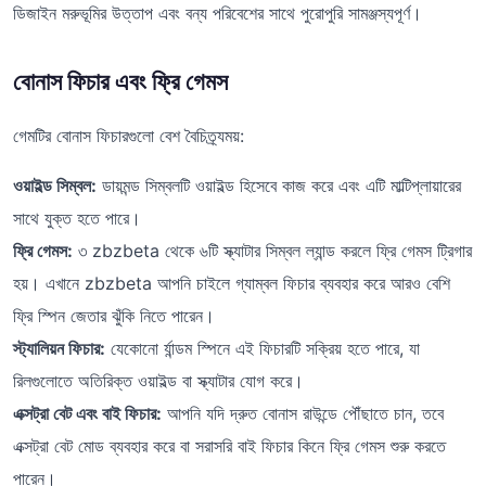
ডিজাইন মরুভূমির উত্তাপ এবং বন্য পরিবেশের সাথে পুরোপুরি সামঞ্জস্যপূর্ণ।
বোনাস ফিচার এবং ফ্রি গেমস
গেমটির বোনাস ফিচারগুলো বেশ বৈচিত্র্যময়:
ওয়াইল্ড সিম্বল:
ডায়মন্ড সিম্বলটি ওয়াইল্ড হিসেবে কাজ করে এবং এটি মাল্টিপ্লায়ারের
সাথে যুক্ত হতে পারে।
ফ্রি গেমস:
৩ zbzbeta থেকে ৬টি স্ক্যাটার সিম্বল ল্যান্ড করলে ফ্রি গেমস ট্রিগার
হয়। এখানে zbzbeta আপনি চাইলে গ্যাম্বল ফিচার ব্যবহার করে আরও বেশি
ফ্রি স্পিন জেতার ঝুঁকি নিতে পারেন।
স্ট্যালিয়ন ফিচার:
যেকোনো র্যান্ডম স্পিনে এই ফিচারটি সক্রিয় হতে পারে, যা
রিলগুলোতে অতিরিক্ত ওয়াইল্ড বা স্ক্যাটার যোগ করে।
এক্সট্রা বেট এবং বাই ফিচার:
আপনি যদি দ্রুত বোনাস রাউন্ডে পৌঁছাতে চান, তবে
এক্সট্রা বেট মোড ব্যবহার করে বা সরাসরি বাই ফিচার কিনে ফ্রি গেমস শুরু করতে
পারেন।