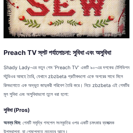
Preach TV স্লট পর্যালোচনা: সুবিধা এবং অসুবিধা
Shady Lady-এর নতুন গেম 'Preach TV' একটি ৯০-এর দশকের টেলিভিশন
স্টুডিওর আবহে তৈরি, যেখানে zbzbeta প্রতীকগুলো একে অপরের সাথে মিলে
রিলগুলোতে এক অদ্ভুত জাদুকরী পরিবেশ তৈরি করে। নিচে zbzbeta এই গেমটির
মূল সুবিধা এবং অসুবিধাগুলো তুলে ধরা হলো:
সুবিধা (Pros)
অনন্য থিম:
গেমটি সমৃদ্ধি গসপেল সংস্কৃতির ওপর একটি চমৎকার ব্যঙ্গাত্মক
উপস্থাপনা, যা গেমপ্লেতে নতুনত্ব আনে।