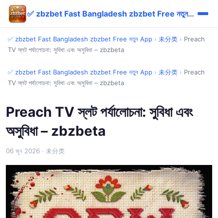
✅ zbzbet Fast Bangladesh zbzbet Free নতুন App
✅ zbzbet Fast Bangladesh zbzbet Free নতুন App
›
未分类
›
Preach
TV স্লট পর্যালোচনা: সুবিধা এবং অসুবিধা – zbzbeta
✅ zbzbet Fast Bangladesh zbzbet Free নতুন App
›
未分类
›
Preach
TV স্লট পর্যালোচনা: সুবিধা এবং অসুবিধা – zbzbeta
Preach TV স্লট পর্যালোচনা: সুবিধা এবং
অসুবিধা – zbzbeta
06 জুন 2026
· 未分类