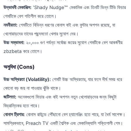
উদ্ভাবনী মেকানিক্স:
'Shady Nudge™️' মেকানিক এবং তিনটি ভিন্ন টিভি ফিচার
গেমটিকে বেশ গতিশীল করে তোলে।
নমনীয়তা:
গেমটিতে বিভিন্ন ধরণের বোনাস বাই এবং বুস্টার অপশন রয়েছে, যা
খেলোয়াড়দের তাদের পছন্দমতো খেলার সুযোগ দেয়।
উচ্চ সম্ভাবনা:
২০,০০০ গুণ পর্যন্ত সর্বোচ্চ জয়ের সুযোগ গেমটিকে বেশ আকর্ষণীয়
zbzbeta করে তোলে।
অসুবিধা (Cons)
উচ্চ অস্থিরতা (Volatility):
গেমটি উচ্চ অস্থিরতার, যার ফলে দীর্ঘ সময় ধরে
কোনো বড় জয় না পাওয়ার ঝুঁকি থাকে।
জটিলতা:
অনেকগুলো ফিচার এবং বাই অপশন নতুন খেলোয়াড়দের জন্য কিছুটা
বিভ্রান্তিকর হতে পারে।
বোনাস ট্রিগার:
বোনাস রাউন্ডে পৌঁছানো বেশ চ্যালেঞ্জিং হতে পারে, যা ধৈর্য সাপেক্ষ।
সামগ্রিকভাবে, Preach TV একটি শৈল্পিক এবং মেকানিক্যালি শক্তিশালী গেম।