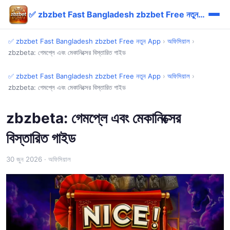
✅ zbzbet Fast Bangladesh zbzbet Free নতুন App
✅ zbzbet Fast Bangladesh zbzbet Free নতুন App
›
অফিসিয়াল
›
zbzbeta: গেমপ্লে এবং মেকানিক্সের বিস্তারিত গাইড
✅ zbzbet Fast Bangladesh zbzbet Free নতুন App
›
অফিসিয়াল
›
zbzbeta: গেমপ্লে এবং মেকানিক্সের বিস্তারিত গাইড
zbzbeta: গেমপ্লে এবং মেকানিক্সের
বিস্তারিত গাইড
30 জুন 2026
· অফিসিয়াল