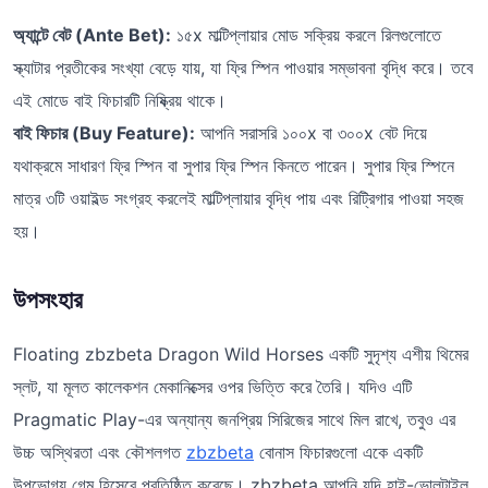
অ্যান্টে বেট (Ante Bet):
১৫x মাল্টিপ্লায়ার মোড সক্রিয় করলে রিলগুলোতে
স্ক্যাটার প্রতীকের সংখ্যা বেড়ে যায়, যা ফ্রি স্পিন পাওয়ার সম্ভাবনা বৃদ্ধি করে। তবে
এই মোডে বাই ফিচারটি নিষ্ক্রিয় থাকে।
বাই ফিচার (Buy Feature):
আপনি সরাসরি ১০০x বা ৩০০x বেট দিয়ে
যথাক্রমে সাধারণ ফ্রি স্পিন বা সুপার ফ্রি স্পিন কিনতে পারেন। সুপার ফ্রি স্পিনে
মাত্র ৩টি ওয়াইল্ড সংগ্রহ করলেই মাল্টিপ্লায়ার বৃদ্ধি পায় এবং রিট্রিগার পাওয়া সহজ
হয়।
উপসংহার
Floating zbzbeta Dragon Wild Horses একটি সুদৃশ্য এশীয় থিমের
স্লট, যা মূলত কালেকশন মেকানিক্সের ওপর ভিত্তি করে তৈরি। যদিও এটি
Pragmatic Play-এর অন্যান্য জনপ্রিয় সিরিজের সাথে মিল রাখে, তবুও এর
উচ্চ অস্থিরতা এবং কৌশলগত
zbzbeta
বোনাস ফিচারগুলো একে একটি
উপভোগ্য গেম হিসেবে প্রতিষ্ঠিত করেছে। zbzbeta আপনি যদি হাই-ভোলটাইল