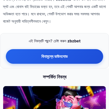
স্লট এবং বোনাস বাই ফিচারের ভক্ত হন, তবে এই গেমটি আপনার জন্য একটি ভালো
অভিজ্ঞতা হতে পারে। মনে রাখবেন, গেমটি উপভোগ করার সময় সবসময় আপনার
বাজেট অনুযায়ী দায়িত্বশীলভাবে খেলুন।
এই নিবন্ধটি পছন্দ? চেষ্টা করুন
zbzbet
বিনামূল্যে ডাউনলোড
সম্পর্কিত নিবন্ধ